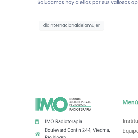
Saludamos hoy a ellas por sus valiosos apo
diainternacionaldelamujer
Menú
Instit
IMO Radioterapia
Boulevard Contin 244, Viedma,
Equip
Río Negro